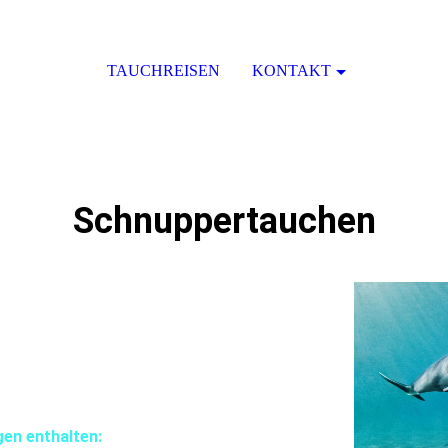
TAUCHREISEN
KONTAKT
Schnuppertauchen
 Du nach einer kurzen theoretischen
ed Water. Du machst erste Übungen,
it unter Wasser genießen. Absolvierst Du alle
nst Du bei anschließender Buchung (innerhalb 4
iver Kurses, gleich mit Poolmodul 2 fortfahren
uf die Kursgebühr angerechnet.
gen enthalten: