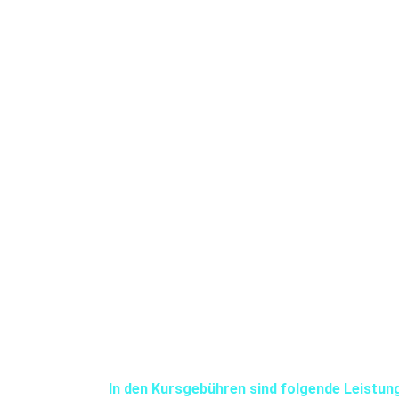
Im SSI Schnuppertauchen - Programm startest
Einweisung in Dein Tauchabenteuer im Confin
Unterwasserspiele und kann die Schwerelosigke
Übungen innerhalb Deines DSD erfolgreich, kan
Wochen) eines Scuba Diver- oder Open Water D
und Du bekommst außerdem noch 20,00 Euro a
In den Kursgebühren sind folgende Leistun