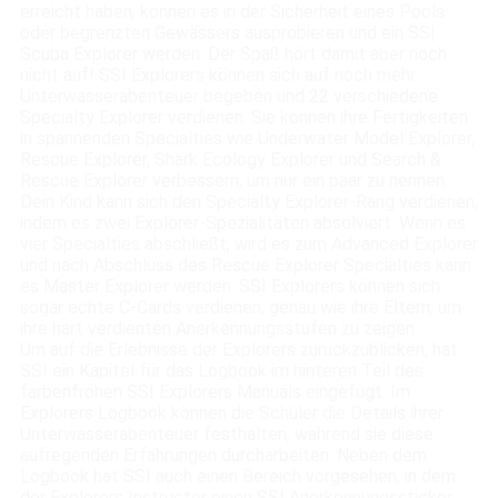
erreicht haben, können es in der Sicherheit eines Pools
oder begrenzten Gewässers ausprobieren und ein SSI
Scuba Explorer werden. Der Spaß hört damit aber noch
nicht auf! SSI Explorers können sich auf noch mehr
Unterwasserabenteuer begeben und 22 verschiedene
Specialty Explorer verdienen. Sie können ihre Fertigkeiten
in spannenden Specialties wie Underwater Model Explorer,
Rescue Explorer, Shark Ecology Explorer und Search &
Rescue Explorer verbessern, um nur ein paar zu nennen.
Dein Kind kann sich den Specialty Explorer-Rang verdienen,
indem es zwei Explorer-Spezialitäten absolviert. Wenn es
vier Specialties abschließt, wird es zum Advanced Explorer
und nach Abschluss des Rescue Explorer Specialties kann
es Master Explorer werden. SSI Explorers können sich
sogar echte C-Cards verdienen, genau wie ihre Eltern, um
ihre hart verdienten Anerkennungsstufen zu zeigen.
Um auf die Erlebnisse der Explorers zurückzublicken, hat
SSI ein Kapitel für das Logbook im hinteren Teil des
farbenfrohen SSI Explorers Manuals eingefügt. Im
Explorers Logbook können die Schüler die Details ihrer
Unterwasserabenteuer festhalten, während sie diese
aufregenden Erfahrungen durcharbeiten. Neben dem
Logbook hat SSI auch einen Bereich vorgesehen, in dem
der Explorers Instructor einen SSI Anerkennungssticker