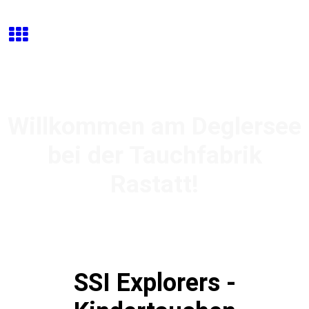
Willkommen am Deglersee
bei der Tauchfabrik
Rastatt!
SSI Explorers -