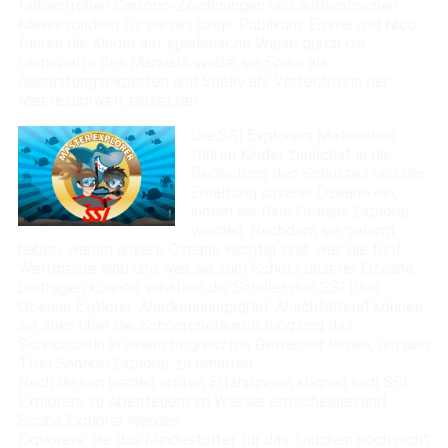
farbenfrohen Cartoon-Zeichnungen und authentischen
Meeresbildern für dieses junge Publikum. Emma und Nico
führen die Kinder auf spielerische Weise durch die
Lerninhalte des Manuals, wobei sie Spike als
Ausrüstungsexperten und Shelly als Verfechterin der
Meeresumwelt einsetzen.
Die SSI Explorers Materialien
führen Kinder zunächst in die
Bedeutung des Schutzes und der
Erhaltung unserer Ozeane ein,
indem sie Blue Oceans Explorer
werden. Nachdem sie gelernt
haben, warum unsere Ozeane wichtig sind, was die fünf
Weltmeere sind und was sie zum Schutz unserer Ozeane
beitragen können, erhalten die Schüler den SSI Blue
Oceans Explorer-Anerkennungsgrad. Anschließend können
sie alles über die Schnorchelausrüstung und das
Schnorcheln in einem begrenzten Gewässer lernen, um den
Titel Snorkel Explorer zu erhalten.
Nach diesen beiden ersten Erfahrungen können sich SSI
Explorers zu Abenteuern im Wasser entscheiden und
Scuba Explorer werden.
Explorers, die das Mindestalter für das Tauchen noch nicht