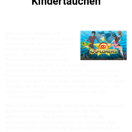
Kindertauchen
Das Explorers Programm
gibt
Kindern im Alter von 6 bis 11 Jahren
die Möglichkeit, die Unterwasserwelt
auf vielfältige Weise erkunden zu
können. Dieses aufregende
Programm macht das Tauchen für
Kinder stressfrei und führt sie zu spannenden
Unterwasserabenteuern, bei denen sie das Tauchen Schritt für
Schritt entdecken können.
Kinder, die das Mindestalter für das
Tauchen noch nicht erreicht haben, erhalten nicht nur eine solide
Grundlage für den Schutz der Meere, sondern haben auch die
Möglichkeit, vier Hauptabenteuer im Wasser und viele
Specialties zu erleben.
Dein junger Wasserforscher wird Emma und Nico bei ihren
spannenden Unterwasserabenteuern mit ihren
Meeresfreunden, Star dem Seestern, Shelly der
Meeresschildkröte und Spike dem Hai, begleiten. Das
umfassende Manual für Kinder ist sehr ansprechend, mit